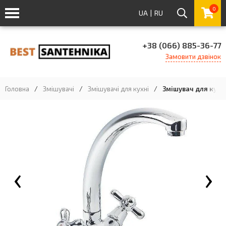
0
UA
|
RU
+38 (066) 885-36-77
Замовити дзвінок
Головна
/
Змішувачі
/
Змішувачі для кухні
/
Змішувач для кухні
‹
›