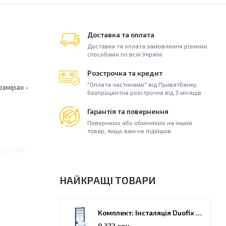
Доставка та оплата
Доставка та оплата замовлення різними
способами по всій Україні
Розстрочка та кредит
"Оплата частинами" від Приватбанку,
озмірах -
безпроцентна розстрочка від 3 місяців
Гарантія та повернення
Повернемо або обміняємо на інший
товар, якщо вам не підійшов
еру. Цей
ності.
НАЙКРАЩІ ТОВАРИ
 очищення.
Комплект: Інсталяція Duofix PRO 20 + унітаз Kolo Idol (118.315.21.2)
зпечують
9 372 грн.