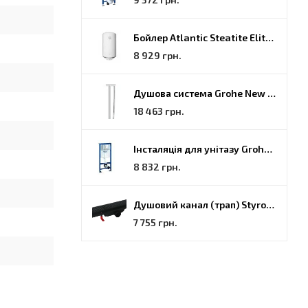
вищує її
Бойлер Atlantic Steatite Elite VM 080 D400 2 BC, 80 (851188)
8 929 грн.
ни ідеально
Душова система Grohe New Tempesta Cosmopolitan (27922000)
18 463 грн.
анни
Інсталяція для унітазу Grohe Rapid SL (38772001)
8 832 грн.
с його
Душовий канал (трап) Styron, решітка Гармонія, 70 (STY-H-70-FF)
7 755 грн.