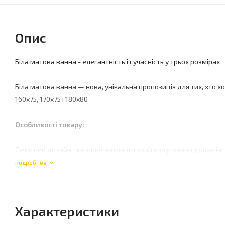
Опис
Біла матова ванна - елегантність і сучасність у трьох розмірах
Біла матова ванна — нова, унікальна пропозиція для тих, хто х
160x75, 170x75 і 180x80
Особливості товару:
Сучасний дизайн: матовий антрацитовий колір ванни додає ін
колір ідеально поєднується з мінімалістичним індустріальним 
подробнее
Високоякісні матеріали: Ванна виготовлена ??з високоякісного
Акриловий шар стійкий до подряпин і пошкоджень, забезпечую
Характеристики
Комфорт і ергономічність: кожна модель ванни розроблена д