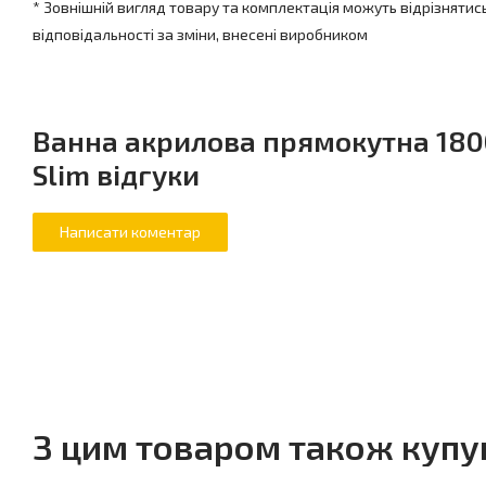
довжина переливу: 57 см
* Зовнішній вигляд товару та комплектація можуть відрізнятис
об'єм для переливу: 220 л
відповідальності за зміни, внесені виробником
Ванна акрилова прямокутна 1800
Slim відгуки
З цим товаром також куп