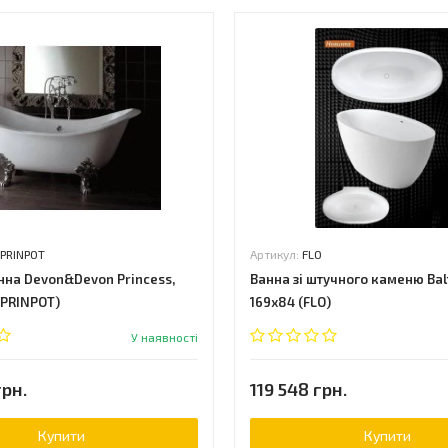
PRINPOT
Артикул:
FLO
нна Devon&Devon Princess,
Ванна зі штучного каменю Balt
RPRINPOT)
169х84 (FLO)
У наявності
грн.
119 548 грн.
Купити
Купити