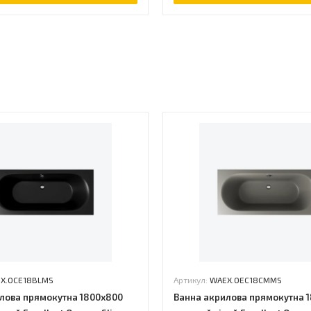
ь
X.OCE18BLMS
Артикул:
WAEX.OEC18CMMS
лова прямокутна 1800x800
Ванна акрилова прямокутна 