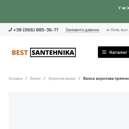
У зв'
+38 (066) 885-36-77
Замовити дзвінок
м. Київ, вул
Каталог 
Головна
/
Ванни
/
Акрилові ванни
/
Ванна акрилова прямоку