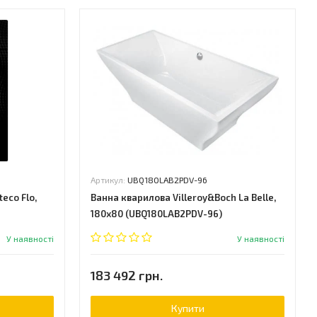
Артикул:
UBQ180LAB2PDV-96
eco Flo,
Ванна кварилова Villeroy&Boch La Belle,
180х80 (UBQ180LAB2PDV-96)
У наявності
У наявності
183 492 грн.
Купити