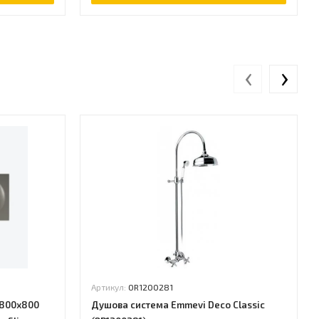
‹
›
Артикул:
OR1200281
1800x800
Душова система Emmevi Deco Classic