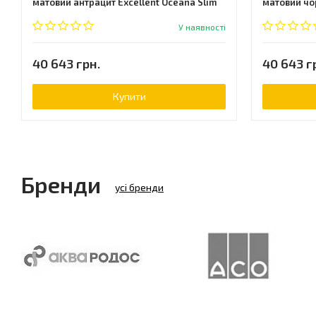
матовий антрацит Excellent Oceana Slim
матовий чо
У наявності
40 643 грн.
40 643 г
Купити
Бренди
усі бренди