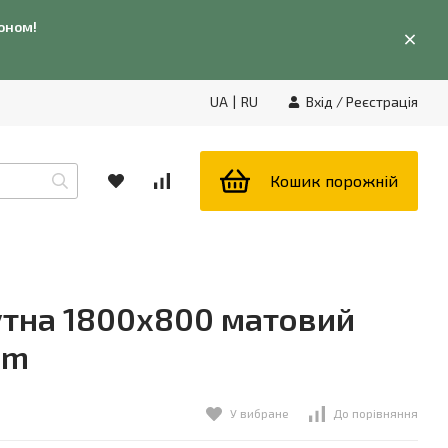
фоном!
UA
|
RU
Вхід
/
Реєстрація
Кошик порожній
утна 1800x800 матовий
im
У вибране
До порівняння