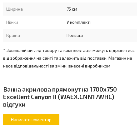
Ширина
75 см
Об'єм до переливу (л)
210
Ніжки
У комплекті
Мін. о
б'єм
для гідромасажу (л)
125
Країна
Польща
Довжина переливу (мм)
570
* Зовнішній вигляд товару та комплектація можуть відрізнятись
від зображення на сайті та залежить від поставки. Магазин не
Настінний змішувач (мін. довжина
120
несе відповідальності за зміни, внесені виробником
виливу)
Змішувач на борт ванни (максимальна
3
Ванна акрилова прямокутна 1700x750
кількість отворів)
Excellent Canyon II (WAEX.CNN17WHC)
відгуки