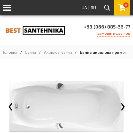
0
UA
|
RU
+38 (066) 885-36-77
Замовити дзвінок
Головна
/
Ванни
/
Акрилові ванни
/
Ванна акрилова прямокутна
‹
›