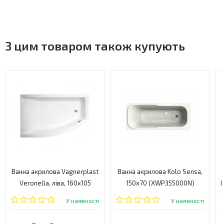
З цим товаром також купують
Ванна акрилова Vagnerplast
Ванна акрилова Kolo Sensa,
Veronella, ліва, 160х105
150x70 (XWP355000N)
B
(VPBA160VEA3LX-01)
У наявності
У наявності