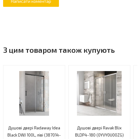
Розсувні двері
Двері з магнітом
Товщина скла 8 мм
З цим товаром також купують
Двостороннє покриття Clean Control
Розмір: 100 ? 200 см
Гарантія: 5 років
Товщина скла: 8 мм
Сторона кріплення: універсальна
Матеріал: алюміній/скло
Душові двері Radaway Idea
Душові двері Ravak Blix
Black DWJ 100L, ліві (387014-
BLDP4-180 (0YVY0U00ZG)