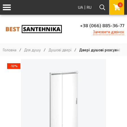
0
UA
|
RU
+38 (066) 885-36-77
Замовити дзвінок
Головна
/
Для душу
/
Душові двері
/
Двері душові розсувні 100
-10%