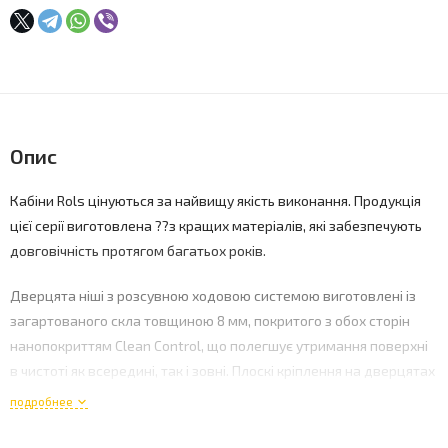
Опис
Кабіни Rols цінуються за найвищу якість виконання. Продукція
цієї серії виготовлена ??з кращих матеріалів, які забезпечують
довговічність протягом багатьох років.
Дверцята ніші з розсувною ходовою системою виготовлені із
загартованого скла товщиною 8 мм, покритого з обох сторін
нанопокриттям Clean Control, що полегшує утримання поверхні
в чистоті як всередині, так і зовні. Плоскі кріплення на дверцятах
також полегшують прибирання.
подробнее
Високі розсувні дверцята висотою 200 см з магнітами,