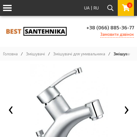
0
UA
|
RU
+38 (066) 885-36-77
Замовити дзвінок
Головна
/
Змішувачі
/
Змішувачі для умивальника
/
Змішувач д
‹
›