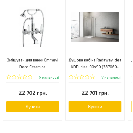
Змішувач для ванни Emmevi
Душова кабіна Radaway Idea
Д
Deco Ceramica,
KDD, ліва, 90x90 (387060-
двовентильний, золото
01-01L)
У наявності
У наявності
(OR121611)
22 702 грн.
22 701 грн.
Купити
Купити