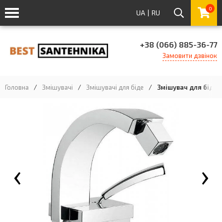
0
UA
|
RU
+38 (066) 885-36-77
Замовити дзвінок
Головна
/
Змішувачі
/
Змішувачі для біде
/
Змішувач для біде 
‹
›