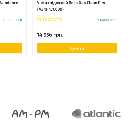
Raindance
Унітаз підвісний Roca Gap Clean Rim
(A34H47C000)
У наявності
У наявності
14 956 грн.
Купити