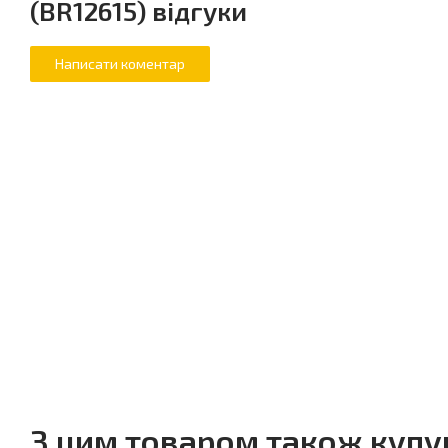
(BR12615) відгуки
З цим товаром також куп