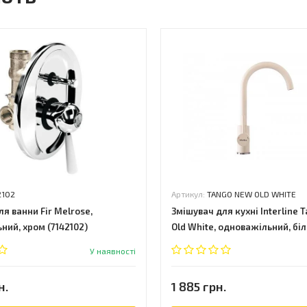
2102
Артикул:
TANGO NEW OLD WHITE
я ванни Fir Melrose,
Змішувач для кухні Interline 
ний, хром (7142102)
Old White, одноважільний, бі
NEW OLD WHITE)
У наявності
н.
1 885 грн.