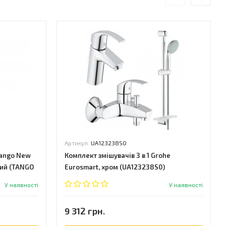
Артикул:
UA123238S0
Tango New
Комплект змішувачів 3 в 1 Grohe
лий (TANGO
Eurosmart, хром (UA123238S0)
У наявності
У наявності
9 312 грн.