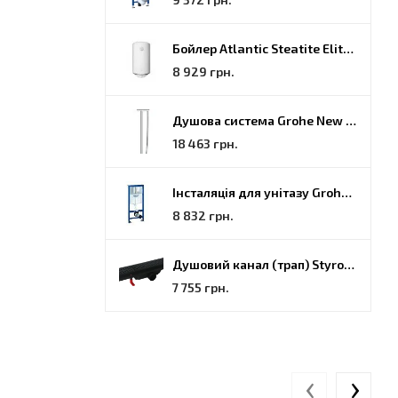
Бойлер Atlantic Steatite Elite VM 080 D400 2 BC, 80 (851188)
8 929 грн.
Душова система Grohe New Tempesta Cosmopolitan (27922000)
18 463 грн.
Інсталяція для унітазу Grohe Rapid SL (38772001)
8 832 грн.
Душовий канал (трап) Styron, решітка Гармонія, 70 (STY-H-70-FF)
7 755 грн.
‹
›