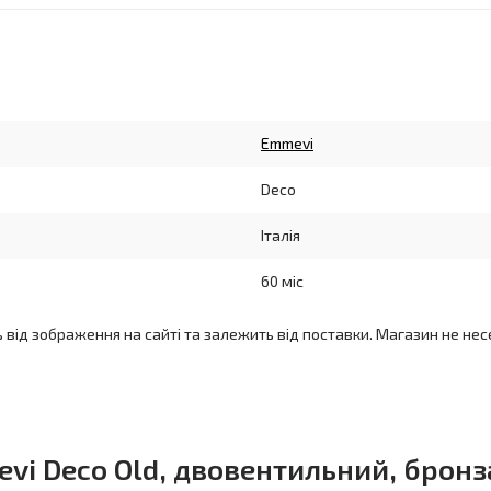
Emmevi
Deco
Італія
60 міс
ь від зображення на сайті та залежить від поставки. Магазин не нес
i Deco Old, двовентильний, бронз