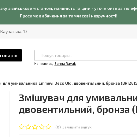
язку з військовим станом, наявність та ціни - уточнюйте за теле
Просимо вибачення за тимчасові незручності!
. Каунаська, 13
товарів
Наприклад:
Ванна Ravak
 для умивальника Emmevi Deco Old, двовентильний, бронза (BR12615
Змішувач для умивальни
двовентильний, бронза (
(0)
Залишити відгук