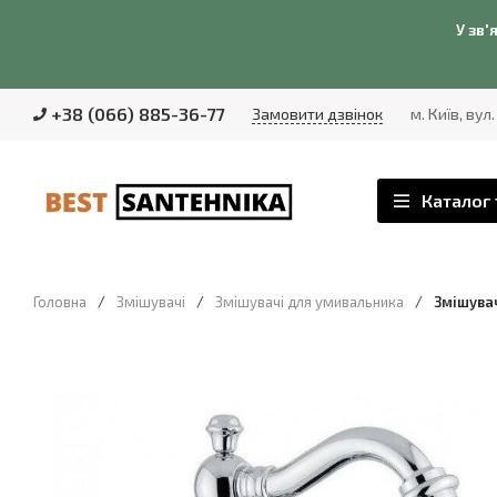
У зв'
+38 (066) 885-36-77
Замовити дзвінок
м. Київ, вул
Каталог 
Головна
/
Змішувачі
/
Змішувачі для умивальника
/
Змішувач