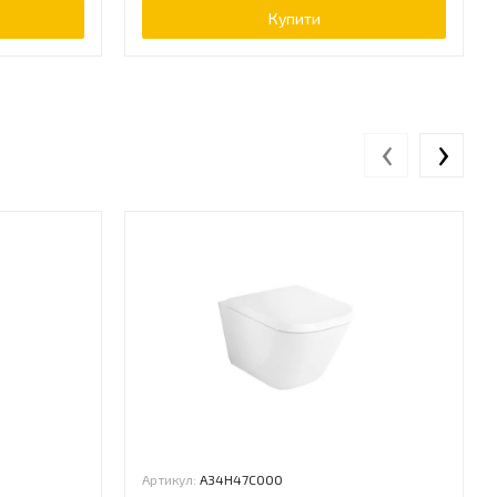
Купити
‹
›
Артикул:
A34H47C000