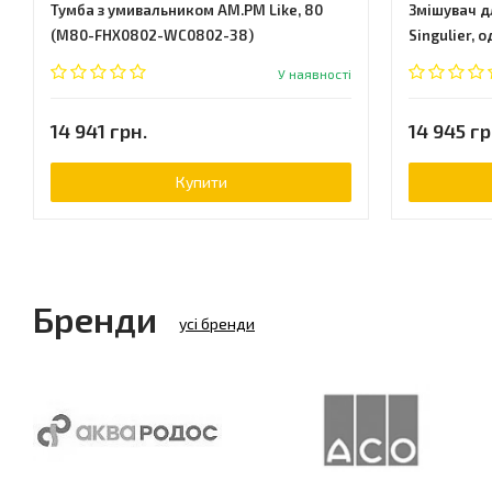
Тумба з умивальником AM.PM Like, 80
Змішувач дл
(M80-FHX0802-WC0802-38)
Singulier, 
CP)
У наявності
14 941 грн.
14 945 гр
Купити
Бренди
усі бренди