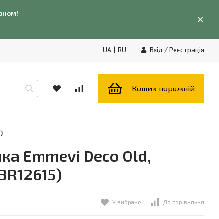
фоном!
UA
|
RU
Вхід
/
Реєстрація
Кошик порожній
)
ка Emmevi Deco Old,
BR12615)
У вибране
До порівняння