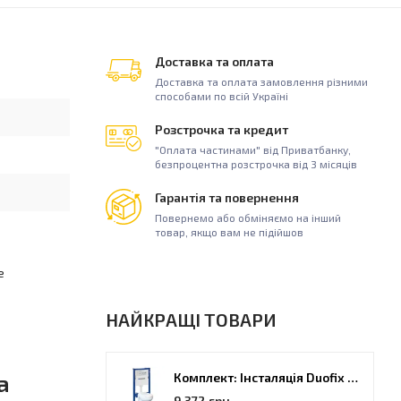
Доставка та оплата
Доставка та оплата замовлення різними
способами по всій Україні
Розстрочка та кредит
"Оплата частинами" від Приватбанку,
безпроцентна розстрочка від 3 місяців
Гарантія та повернення
Повернемо або обміняємо на інший
товар, якщо вам не підійшов
е
НАЙКРАЩІ ТОВАРИ
а
Комплект: Інсталяція Duofix PRO 20 + унітаз Kolo Idol (118.315.21.2)
9 372 грн.