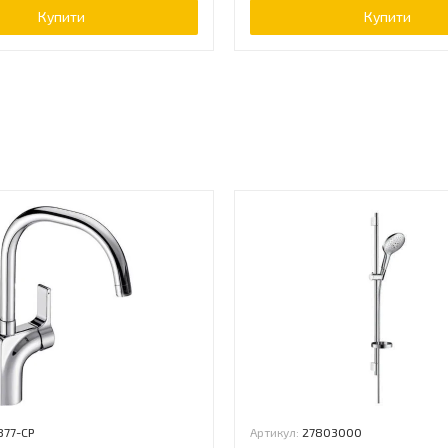
Купити
Купити
ь
877-CP
Артикул:
27803000