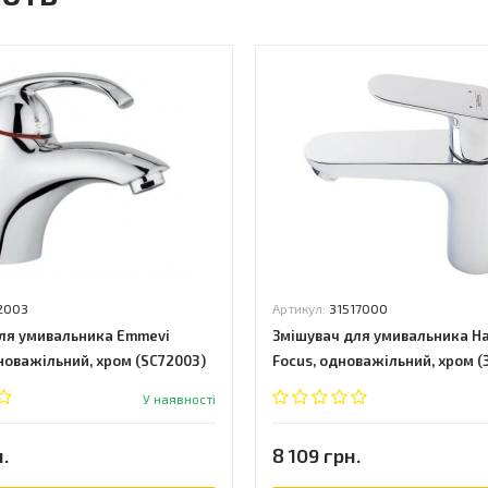
2003
Артикул:
31517000
ля умивальника Emmevi
Змішувач для умивальника H
новажільний, хром (SC72003)
Focus, одноважільний, хром (
У наявності
.
8 109 грн.