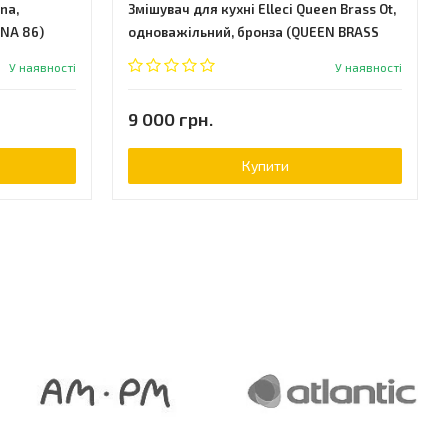
na,
Змішувач для кухні Elleci Queen Brass Ot,
NA 86)
одноважільний, бронза (QUEEN BRASS
OT)
У наявності
У наявності
9 000 грн.
Купити