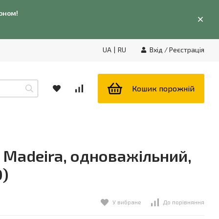
фоном!
UA
|
RU
Вхід
/
Реєстрація
Кошик порожній
i Madeira, одноважільний,
)
У вибране
До порівняння