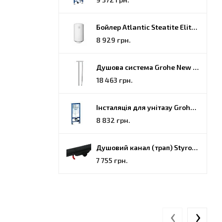
Бойлер Atlantic Steatite Elite VM 080 D400 2 BC, 80 (851188)
8 929 грн.
Душова система Grohe New Tempesta Cosmopolitan (27922000)
18 463 грн.
Інсталяція для унітазу Grohe Rapid SL (38772001)
8 832 грн.
Душовий канал (трап) Styron, решітка Гармонія, 70 (STY-H-70-FF)
7 755 грн.
‹
›