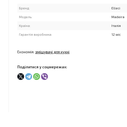
Бренд:
Elleci
Модель:
Madeira
Країна:
Італія
Гарантія виробника:
12 міс
Економія:
змішувачі для кухні
Поділитися у соцмережах: