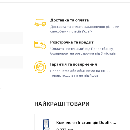
Доставка та оплата
Доставка та оплата замовлення різними
способами по всій Україні
Розстрочка та кредит
"Оплата частинами" від Приватбанку,
безпроцентна розстрочка від 3 місяців
Гарантія та повернення
Повернемо або обміняємо на інший
товар, якщо вам не підійшов
е
НАЙКРАЩІ ТОВАРИ
Комплект: Інсталяція Duofix PRO 20 + унітаз Kolo Idol (118.315.21.2)
9 372 грн.