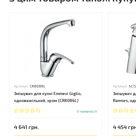
Артикул:
CR8086L
Артикул:
SC7
Змішувач для кухні Emmevi Giglio,
Змішувач д
одноважільний, хром (CR8086L)
Ramses, од
У наявності
4 641 грн.
4 454 грн