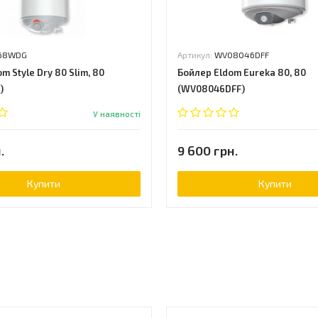
68WDG
Артикул:
WV08046DFF
m Style Dry 80 Slim, 80
Бойлер Eldom Eureka 80, 80
)
(WV08046DFF)
У наявності
.
9 600 грн.
Купити
Купити
ь