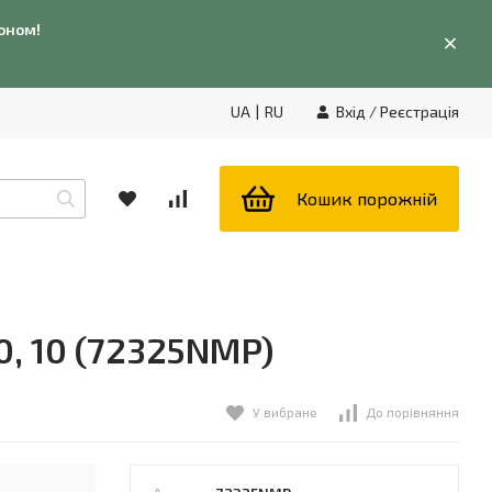
фоном!
UA
|
RU
Вхід
/
Реєстрація
Кошик порожній
10, 10 (72325NMP)
У вибране
До порівняння