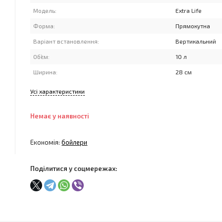
Модель:
Extra Life
Форма:
Прямокутна
Варіант встановлення:
Вертикальний
Об`єм:
10 л
Ширина:
28 см
Усі характеристики
Немає у наявності
Економія:
бойлери
Поділитися у соцмережах: