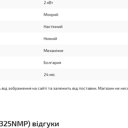
2 кВт
Мокрий
Настінний
Нижній
Механічне
Болгария
24 міс
ь від зображення на сайті та залежить від поставки. Магазин не нес
72325NMP) відгуки