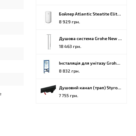
Бойлер Atlantic Steatite Elite VM 080 D400 2 BC, 80 (851188)
8 929 грн.
Душова система Grohe New Tempesta Cosmopolitan (27922000)
18 463 грн.
Інсталяція для унітазу Grohe Rapid SL (38772001)
8 832 грн.
Душовий канал (трап) Styron, решітка Гармонія, 70 (STY-H-70-FF)
е
7 755 грн.