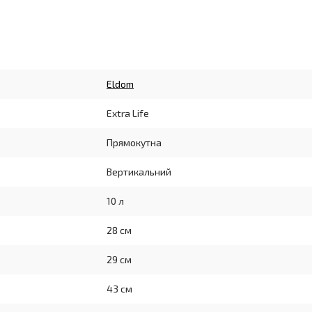
Eldom
Extra Life
Прямокутна
Вертикальний
10 л
28 см
29 см
43 см