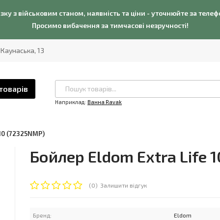
язку з військовим станом, наявність та ціни - уточнюйте за теле
Просимо вибачення за тимчасові незручності!
. Каунаська, 13
товарів
Наприклад:
Ванна Ravak
 10 (72325NMP)
Бойлер Eldom Extra Life 
(0)
Залишити відгук
Бренд:
Eldom