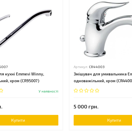
5007
Артикул:
CR44003
ля кухні Emmevi Winny,
Змішувач для умивальника Em
ний, хром (CR95007)
одноважільний, хром (CR4400
У наявності
.
5 000 грн.
Купити
Купити