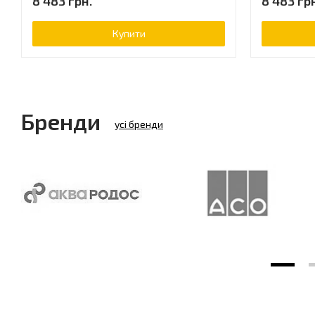
8 483 грн.
8 483 гр
Купити
Бренди
усі бренди