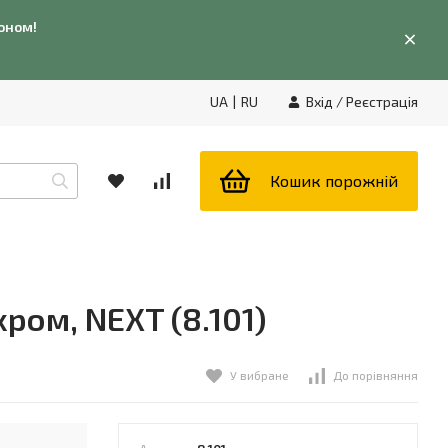
фоном!
UA
|
RU
Вхід
/
Реєстрація
Кошик порожній
хром, NEXT (8.101)
У вибране
До порівняння