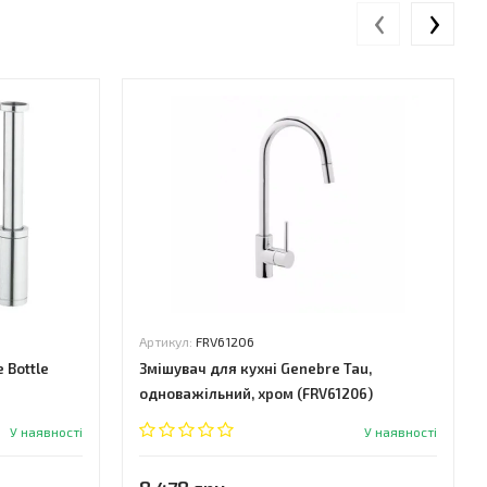
‹
›
Артикул:
FRV61206
 Bottle
Змішувач для кухні Genebre Tau,
одноважільний, хром (FRV61206)
У наявності
У наявності