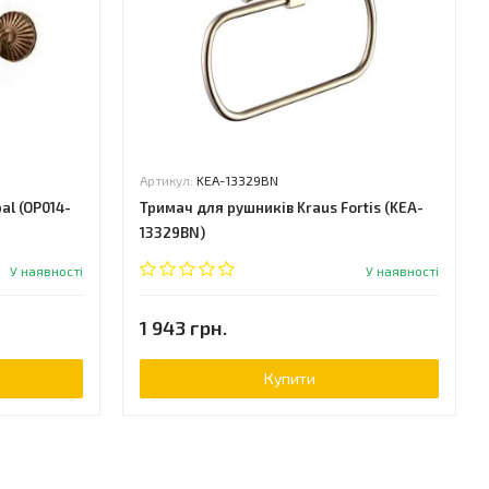
Артикул:
KEA-13329BN
al (OP014-
Тримач для рушників Kraus Fortis (KEA-
13329BN)
У наявності
У наявності
1 943 грн.
Купити