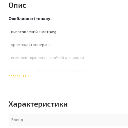
Опис
Особливості товару:
- виготовлений з металу;
- хромована поверхня;
- комплект кріплення, стійкий до корозії;
- настінне кріплення, прихований монтаж;
подробнее
Характеристики
Бренд