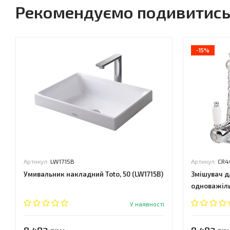
Рекомендуємо подивитис
-15%
Артикул:
LW1715B
Артикул:
CR4
Умивальник накладний Toto, 50 (LW1715B)
Змішувач д
одноважіль
У наявності