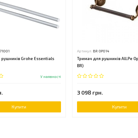
71001
Артикул:
BR OP014
 рушників Grohe Essentials
Тримач для рушників All.Pe Op
BR)
У наявності
н.
3 098 грн.
Купити
Купити