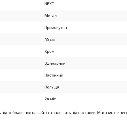
NEXT
Метал
Прямокутна
45 см
Хром
Одинарний
Настінний
Польща
24 міс
ь від зображення на сайті та залежить від поставки. Магазин не нес