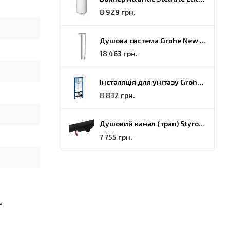
8 929 грн.
Душова система Grohe New Tempesta Cosmopolitan (27922000)
18 463 грн.
Інсталяція для унітазу Grohe Rapid SL (38772001)
8 832 грн.
Душовий канал (трап) Styron, решітка Гармонія, 70 (STY-H-70-FF)
7 755 грн.
е