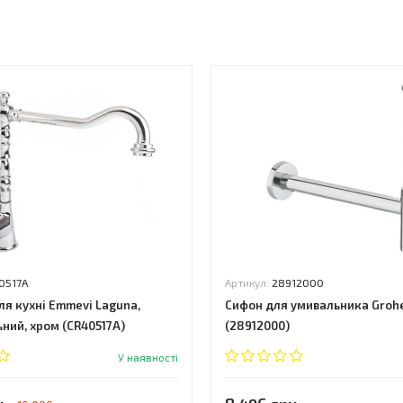
ь
0517A
Артикул:
28912000
ля кухні Emmevi Laguna,
Сифон для умивальника Grohe
ний, хром (CR40517A)
(28912000)
У наявності