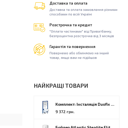
Доставка та оплата
Доставка та оплата замовлення різними
способами по всій Україні
Розстрочка та кредит
"Оплата частинами" від Приватбанку,
безпроцентна розстрочка від 3 місяців
Гарантія та повернення
Повернемо або обміняємо на інший
товар, якщо вам не підійшов
НАЙКРАЩІ ТОВАРИ
Комплект: Інсталяція Duofix PRO 20 + унітаз Kolo Idol (118.315.21.2)
9 372 грн.
Бойлер Atlantic Steatite Elite VM 080 D400 2 BC, 80 (851188)