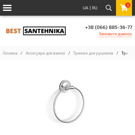
0
UA
|
RU
+38 (066) 885-36-77
Замовити дзвінок
Головна
/
Аксесуари для ванної
/
Тримачі для рушників
/
Тримач