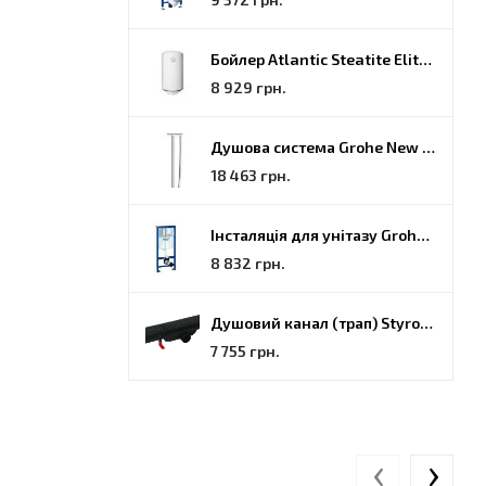
Бойлер Atlantic Steatite Elite VM 080 D400 2 BC, 80 (851188)
8 929 грн.
Душова система Grohe New Tempesta Cosmopolitan (27922000)
18 463 грн.
Інсталяція для унітазу Grohe Rapid SL (38772001)
8 832 грн.
Душовий канал (трап) Styron, решітка Гармонія, 70 (STY-H-70-FF)
7 755 грн.
‹
›