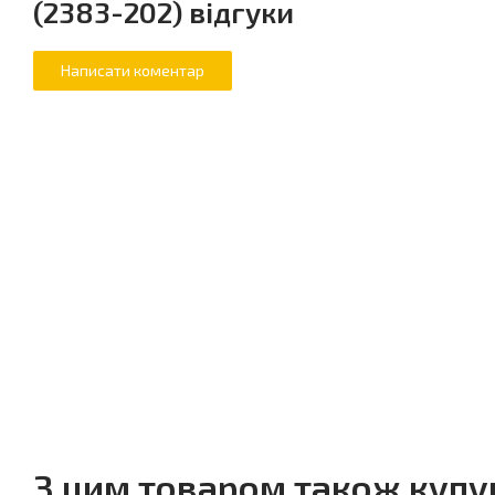
(2383-202) відгуки
З цим товаром також куп