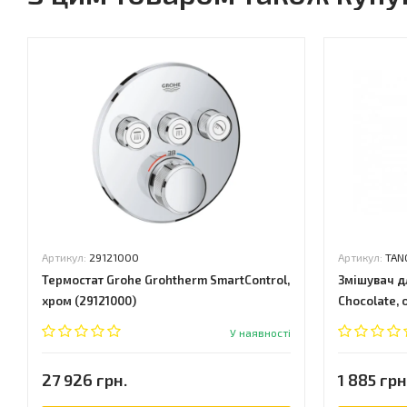
Артикул:
29121000
Артикул:
TAN
Термостат Grohe Grohtherm SmartControl,
Змішувач дл
хром (29121000)
Chocolate,
(TANGO NE
У наявності
27 926 грн.
1 885 грн