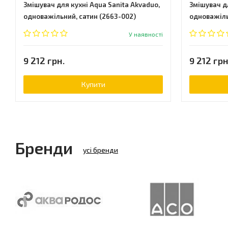
Змішувач для кухні Aqua Sanita Akvaduo,
Змішувач д
одноважільний, сатин (2663-002)
одноважіль
У наявності
9 212 грн.
9 212 грн
Купити
Бренди
усі бренди