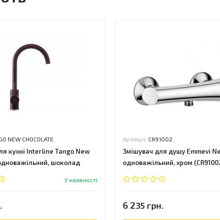
GO NEW CHOCOLATE
Артикул:
CR91002
я кухні Interline Tango New
Змішувач для душу Emmevi Ne
 одноважільний, шоколад
одноважільний, хром (CR9100
W CHOCOLATE)
У наявності
.
6 235 грн.