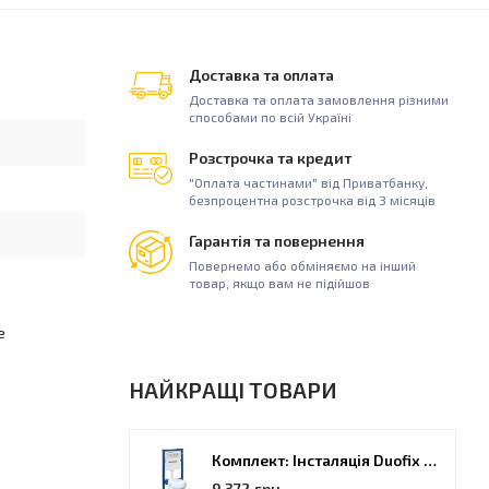
Доставка та оплата
Доставка та оплата замовлення різними
способами по всій Україні
Розстрочка та кредит
"Оплата частинами" від Приватбанку,
безпроцентна розстрочка від 3 місяців
Гарантія та повернення
Повернемо або обміняємо на інший
товар, якщо вам не підійшов
е
НАЙКРАЩІ ТОВАРИ
Комплект: Інсталяція Duofix PRO 20 + унітаз Kolo Idol (118.315.21.2)
9 372 грн.