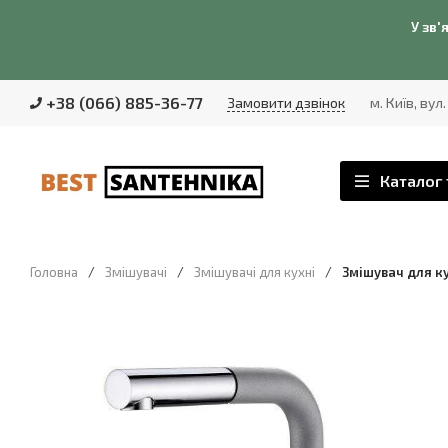
У зв'
+38 (066) 885-36-77
Замовити дзвінок
м. Київ, вул
Каталог 
Головна
/
Змішувачі
/
Змішувачі для кухні
/
Змішувач для к