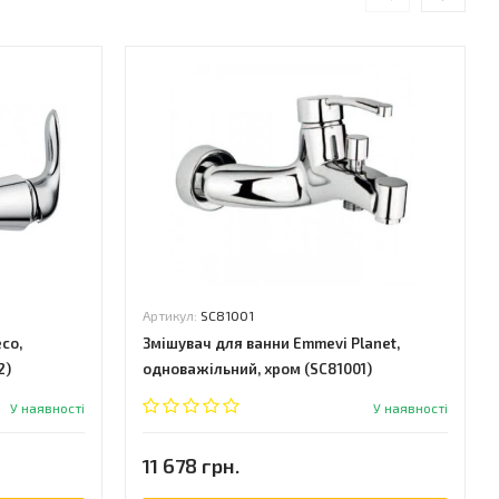
Артикул:
SC81001
co,
Змішувач для ванни Emmevi Planet,
2)
одноважільний, хром (SC81001)
У наявності
У наявності
11 678 грн.