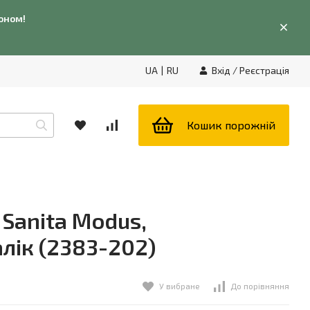
фоном!
UA
|
RU
Вхід
/
Реєстрація
Кошик порожній
 Sanita Modus,
лік (2383-202)
У вибране
До порівняння