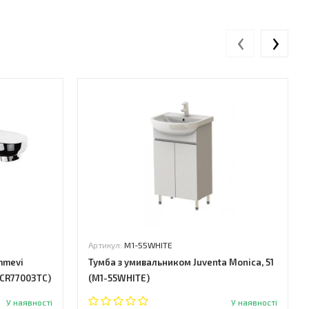
‹
›
Артикул:
М1-55WHITE
mmevi
Тумба з умивальником Juventa Monica, 51
(CR77003TC)
(М1-55WHITE)
У наявності
У наявності