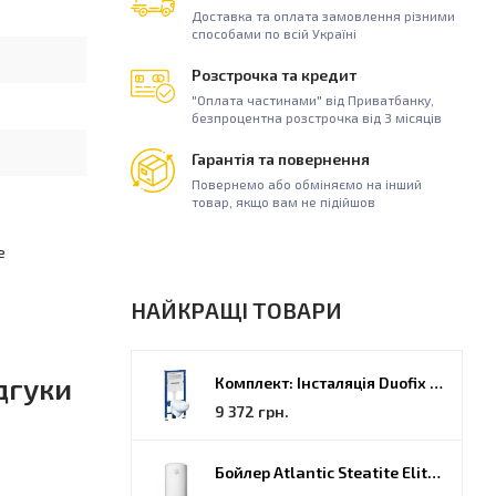
Доставка та оплата замовлення різними
способами по всій Україні
Розстрочка та кредит
"Оплата частинами" від Приватбанку,
безпроцентна розстрочка від 3 місяців
Гарантія та повернення
Повернемо або обміняємо на інший
товар, якщо вам не підійшов
е
НАЙКРАЩІ ТОВАРИ
дгуки
Комплект: Інсталяція Duofix PRO 20 + унітаз Kolo Idol (118.315.21.2)
9 372 грн.
Бойлер Atlantic Steatite Elite VM 080 D400 2 BC, 80 (851188)