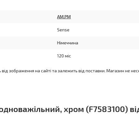
AM.PM
Sense
Німеччина
120 міс
ь від зображення на сайті та залежить від поставки. Магазин не нес
 одноважільний, хром (F7583100) ві