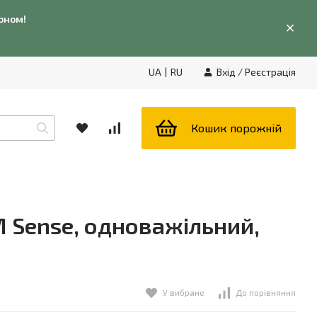
фоном!
UA
|
RU
Вхід
/
Реєстрація
Кошик порожній
 Sense, одноважільний,
У вибране
До порівняння