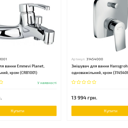
1001
Артикул:
31454000
ля ванни Emmevi Planet,
Змішувач для ванни Hansgrohe
ний, хром (CR81001)
одноважільний, хром (314540
У наявності
.
13 994 грн.
Купити
Купити