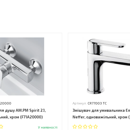
ь
A20000
Артикул:
CR77003 ТС
я душу AM.PM Spirit 2.1,
Змішувач для умивальника E
ний, хром (F71A20000)
Neffer, одноважільний, хром 
У наявності