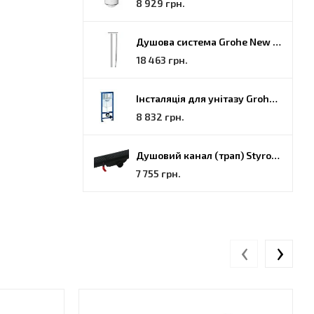
8 929 грн.
Душова система Grohe New Tempesta Cosmopolitan (27922000)
18 463 грн.
Інсталяція для унітазу Grohe Rapid SL (38772001)
8 832 грн.
Душовий канал (трап) Styron, решітка Гармонія, 70 (STY-H-70-FF)
7 755 грн.
‹
›