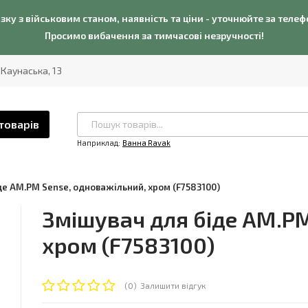
язку з військовим станом, наявність та ціни - уточнюйте за теле
Просимо вибачення за тимчасові незручності!
. Каунаська, 13
товарів
Наприклад:
Ванна Ravak
де AM.PM Sense, одноважільний, хром (F7583100)
Змішувач для біде AM.PM
хром (F7583100)
(0)
Залишити відгук