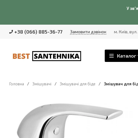
У зв'
+38 (066) 885-36-77
Замовити дзвінок
м. Київ, вул
Каталог 
Головна
/
Змішувачі
/
Змішувачі для біде
/
Змішувач для бі