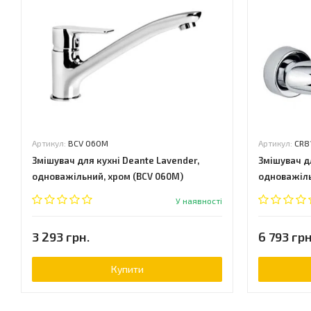
Артикул:
BCV 060M
Артикул:
CR8
Змішувач для кухні Deante Lavender,
Змішувач д
одноважільний, хром (BCV 060M)
одноважіль
У наявності
3 293 грн.
6 793 грн
Купити