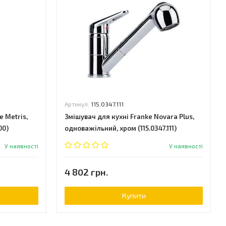
Артикул:
115.0347.111
 Metris,
Змішувач для кухні Franke Novara Plus,
00)
одноважільний, хром (115.0347.111)
У наявності
У наявності
4 802 грн.
Купити