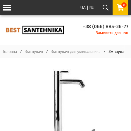
0
UA
|
RU
+38 (066) 885-36-77
Замовити дзвінок
Головна
/
Змішувачі
/
Змішувачі для умивальника
/
Змішувач д