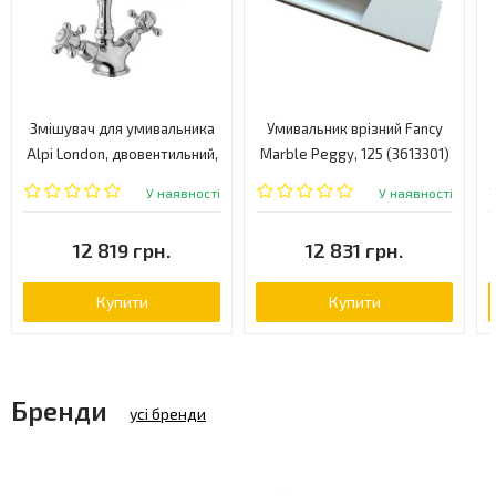
Змішувач для умивальника
Умивальник врізний Fancy
Alpi London, двовентильний,
Marble Peggy, 125 (3613301)
хром (LO41676CR)
У наявності
У наявності
12 819 грн.
12 831 грн.
Купити
Купити
Бренди
усі бренди