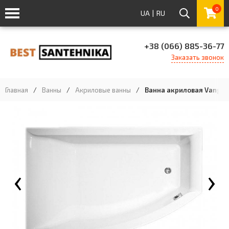
0
UA
|
RU
+38 (066) 885-36-77
Заказать звонок
Главная
/
Ванны
/
Акриловые ванны
/
Ванна акриловая Vangerpl
‹
›