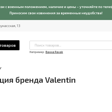
язи с военным положением, наличие и цены – уточняйте по теле
Приносим свои извинения за временные неудобства!
Каунасская, 13
 товаров
Например:
Ванна Ravak
г
ия бренда Valentin