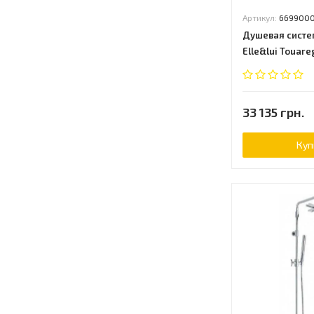
Артикул:
669900
Душевая систем
Elle&lui Touar
(66990000000)
33 135 грн.
Куп