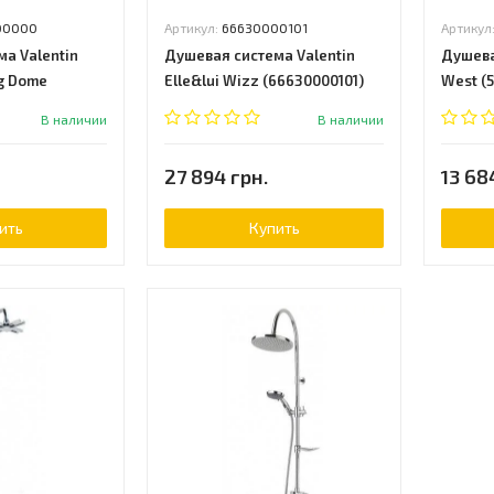
00000
Артикул:
66630000101
Артикул
а Valentin
Душевая система Valentin
Душева
eg Dome
Elle&lui Wizz (66630000101)
West (
В наличии
В наличии
27 894 грн.
13 68
ить
Купить