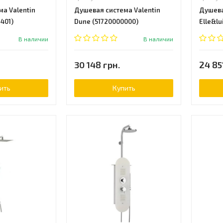
а Valentin
Душевая система Valentin
Душева
3401)
Dune (51720000000)
Elle&lu
(66530
В наличии
В наличии
30 148 грн.
24 85
ить
Купить