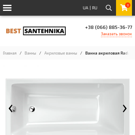
0
UA
|
RU
+38 (066) 885-36-77
Заказать звонок
Главная
/
Ванны
/
Акриловые ванны
/
Ванна акриловая Radaway
‹
›