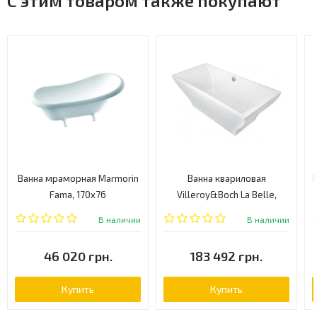
С этим товаром также покупают
Ванна мраморная Marmorin
Ванна квариловая
Fama, 170x76
Villeroy&Boch La Belle,
(P566173020010)
180х80 (UBQ180LAB2PDV-
В наличии
В наличии
96)
46 020 грн.
183 492 грн.
Купить
Купить