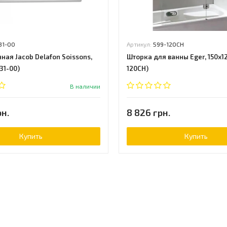
31-00
Артикул:
599-120CH
ная Jacob Delafon Soissons,
Шторка для ванны Eger, 150x12
31-00)
120CH)
В наличии
рн.
8 826 грн.
Купить
Купить