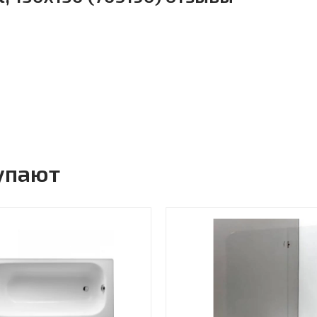
упают