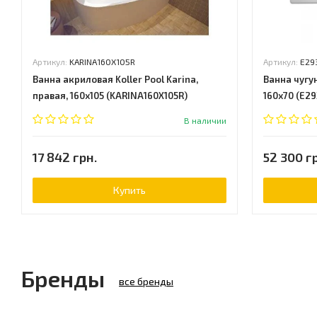
Артикул:
KARINA160X105R
Артикул:
E29
Ванна акриловая Koller Pool Karina,
Ванна чугун
правая, 160x105 (KARINA160X105R)
160x70 (E29
В наличии
17 842 грн.
52 300 г
Купить
Бренды
все бренды