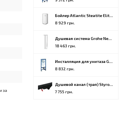
Бойлер Atlantic Steatite Elite VM 080 D400 2 BC, 80 (851188)
8 929 грн.
Душевая система Grohe New Tempesta Cosmopolitan (27922000)
18 463 грн.
Инсталляция для унитаза Grohe Rapid SL (38772001)
8 832 грн.
Душевой канал (трап) Styron, решётка Гармония, 70 (STY-H-70-FF)
и за
7 755 грн.