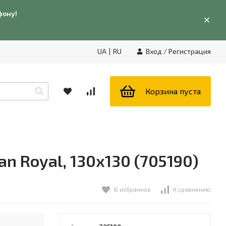
фону!
UA
|
RU
Вход
/
Регистрация
Корзина пуста
n Royal, 130x130 (705190)
В избранное
К сравнению