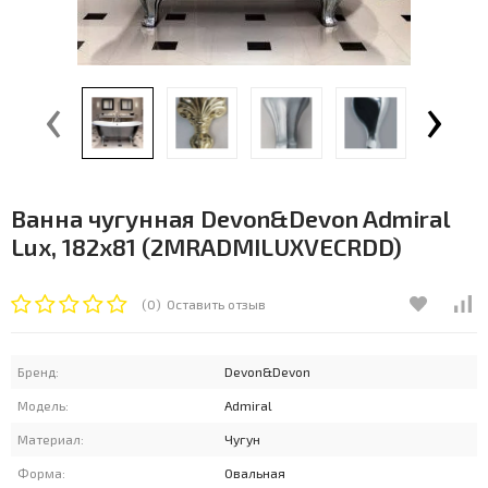
‹
›
Ванна чугунная Devon&Devon Admiral
Lux, 182x81 (2MRADMILUXVECRDD)
(0)
Оставить отзыв
Бренд:
Devon&Devon
Модель:
Admiral
Материал:
Чугун
Форма:
Овальная