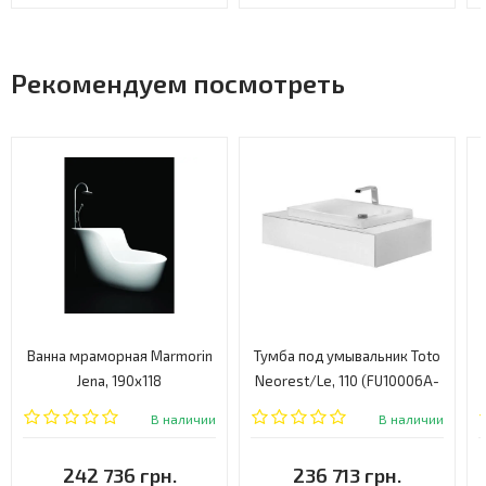
Рекомендуем посмотреть
Ванна мраморная Marmorin
Тумба под умывальник Toto
Jena, 190х118
Neorest/Le, 110 (FU10006A-
(P540188020010)
MB)
В наличии
В наличии
242 736 грн.
236 713 грн.