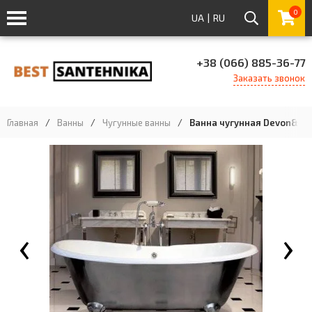
0
UA
|
RU
+38 (066) 885-36-77
Заказать звонок
Главная
/
Ванны
/
Чугунные ванны
/
Ванна чугунная Devon&Dev
‹
›