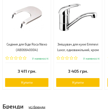
Сидіння для біде Roca Nexo
Змішувач для кухні Emmevi
(A806640004)
Luxor, одноважільний, хром
(SC7007RCC)
У наявності
У наявності
3 411 грн.
3 405 грн.
Купити
Купити
Бренди
усі бренди