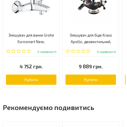
Змішувач для ванни Grohe
Змішувач для біде Kraus
Eurosmart New,
Apollo, двовентильний,
одноважільний, хром
шоколад (KEF-16023ORB)
У наявності
У наявності
(33300002)
4 752 грн.
9 889 грн.
Купити
Купити
Рекомендуємо подивитись