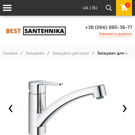
0
UA
|
RU
+38 (066) 885-36-77
Замовити дзвінок
Головна
/
Змішувачі
/
Змішувачі для кухні
/
Змішувач для кухн
‹
›