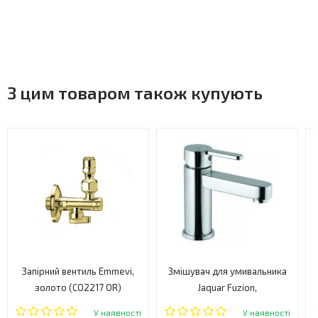
З цим товаром також купують
Запірний вентиль Emmevi,
Змішувач для умивальника
золото (CO2217 OR)
Jaquar Fuzion,
одноважільний, хром (FUS-
У наявності
У наявності